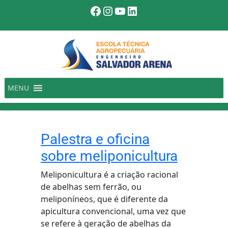
Pular
Facebook
Instagram
Youtube
LinkedIn
para
o
conteúdo
MENU
Palestra e oficina
sobre meliponicultura
Meliponicultura é a criação racional
de abelhas sem ferrão, ou
meliponíneos, que é diferente da
apicultura convencional, uma vez que
se refere à geração de abelhas da