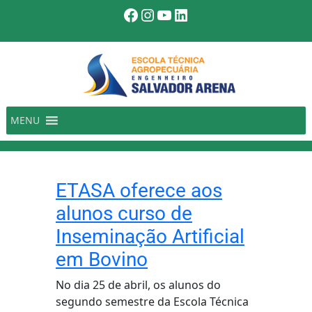
Pular
Facebook
Instagram
Youtube
LinkedIn
para
o
conteúdo
MENU
ETASA oferece aos
alunos curso de
Inseminação Artificial
em Bovino
No dia 25 de abril, os alunos do
segundo semestre da Escola Técnica