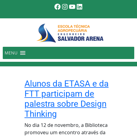
Pular
Facebook
Instagram
Youtube
LinkedIn
para
o
conteúdo
MENU
Alunos da ETASA e da
FTT participam de
palestra sobre Design
Thinking
No dia 12 de novembro, a Biblioteca
promoveu um encontro através da