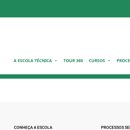
Pular
para
o
conteúdo
A ESCOLA TÉCNICA
TOUR 360
CURSOS
PROCE
CONHEÇA A ESCOLA
PROCESSOS SE