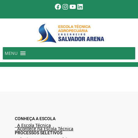
Pular
Facebook
Instagram
Youtube
LinkedIn
para
o
conteúdo
MENU
CONHEÇA A ESCOLA
A Escola Técnica
Acontece na Escola Técnica
PROCESSOS SELETIVOS