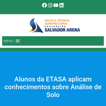
Pular
Facebook
Instagram
Youtube
LinkedIn
para
o
conteúdo
MENU
Alunos da ETASA aplicam
conhecimentos sobre Análise de
Solo