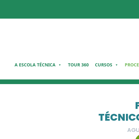
Pular
para
o
conteúdo
A ESCOLA TÉCNICA
TOUR 360
CURSOS
PROCE
TÉCNIC
AGU