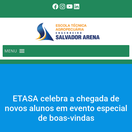
Pular
Facebook
Instagram
Youtube
LinkedIn
para
o
conteúdo
MENU
ETASA celebra a chegada de
novos alunos em evento especial
de boas-vindas