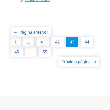
←
Página anterior
1
…
41
42
43
44
45
…
55
Próxima página
→