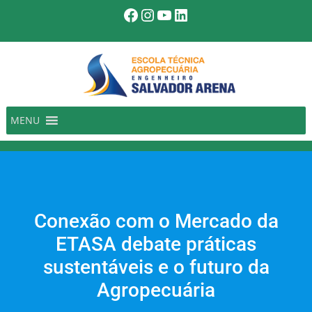
Pular
Facebook
Instagram
Youtube
LinkedIn
para
o
conteúdo
MENU
Conexão com o Mercado da
ETASA debate práticas
sustentáveis e o futuro da
Agropecuária