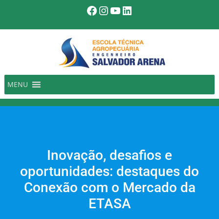
Pular
Facebook
Instagram
Youtube
LinkedIn
para
o
conteúdo
MENU
Inovação, desafios e
oportunidades: destaques do
Conexão com o Mercado da
ETASA