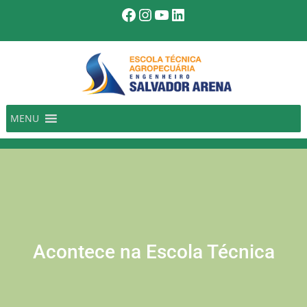
Pular
Facebook
Instagram
Youtube
LinkedIn
para
o
conteúdo
MENU
Acontece na Escola Técnica