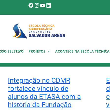
Facebook
Instagram
Youtube
LinkedIn
SSO SELETIVO
PROJETOS
ACONTECE NA ESCOLA TÉCNICA
Integração no CDMR
E
fortalece vínculo de
d
alunos da ETASA com a
e
história da Fundação
v