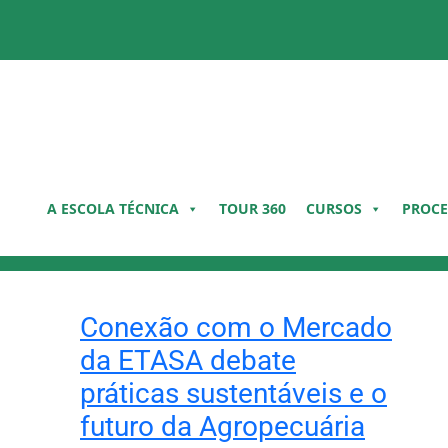
Pular
para
o
conteúdo
A ESCOLA TÉCNICA
TOUR 360
CURSOS
PROCE
Conexão com o Mercado
da ETASA debate
práticas sustentáveis e o
futuro da Agropecuária