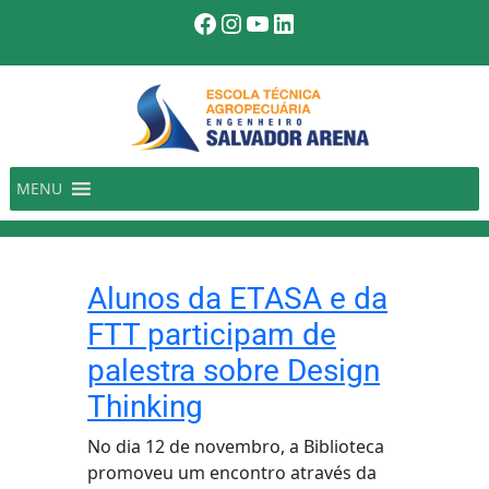
Pular
Facebook
Instagram
Youtube
LinkedIn
para
o
conteúdo
MENU
Alunos da ETASA e da
FTT participam de
palestra sobre Design
Thinking
No dia 12 de novembro, a Biblioteca
promoveu um encontro através da