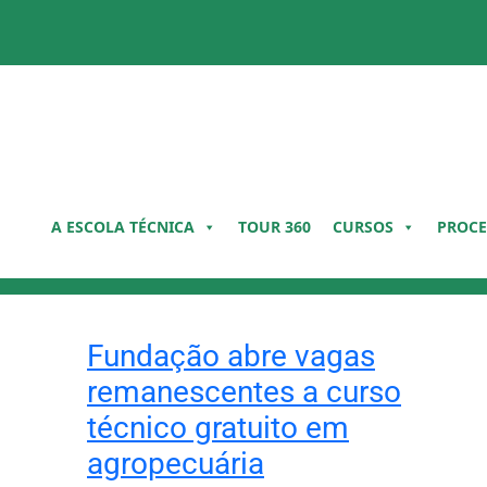
Pular
para
o
conteúdo
A ESCOLA TÉCNICA
TOUR 360
CURSOS
PROCE
Fundação abre vagas
remanescentes a curso
técnico gratuito em
agropecuária