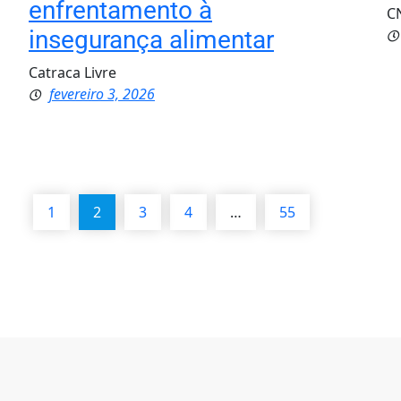
enfrentamento à
CN
insegurança alimentar
Catraca Livre
fevereiro 3, 2026
1
2
3
4
…
55